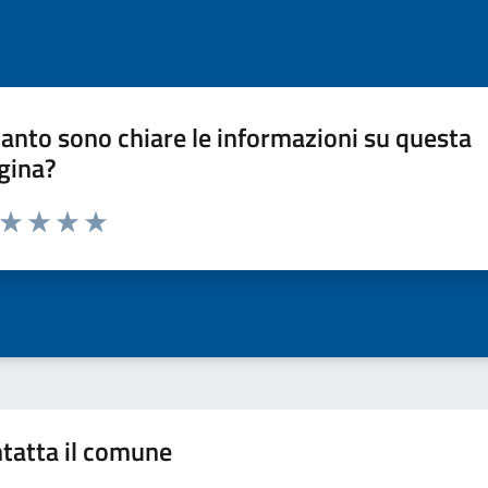
anto sono chiare le informazioni su questa
gina?
a da 1 a 5 stelle la pagina
ta 1 stelle su 5
Valuta 2 stelle su 5
Valuta 3 stelle su 5
Valuta 4 stelle su 5
Valuta 5 stelle su 5
tatta il comune