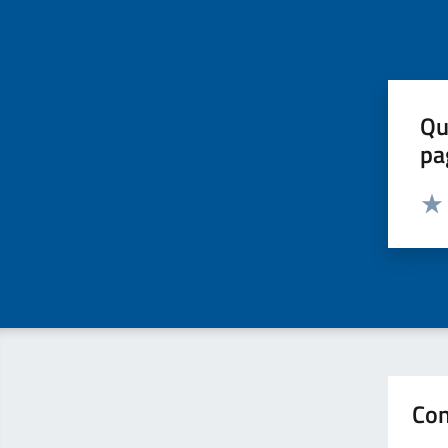
Qu
pa
Valut
Valu
Con