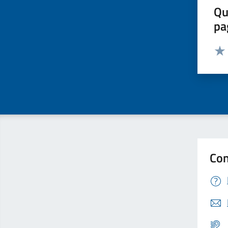
Qu
pa
Valut
Valu
Con