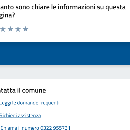
anto sono chiare le informazioni su questa
gina?
a da 1 a 5 stelle la pagina
ta 1 stelle su 5
Valuta 2 stelle su 5
Valuta 3 stelle su 5
Valuta 4 stelle su 5
Valuta 5 stelle su 5
tatta il comune
Leggi le domande frequenti
Richiedi assistenza
Chiama il numero 0322 955731