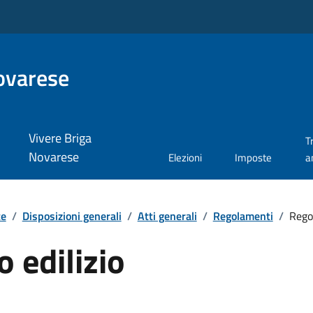
ovarese
Vivere Briga
T
Novarese
Elezioni
Imposte
a
te
/
Disposizioni generali
/
Atti generali
/
Regolamenti
/
Rego
 edilizio