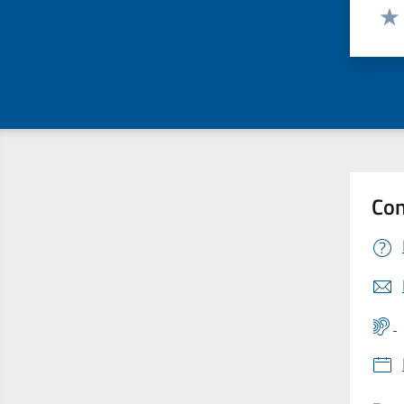
Valut
Valu
Con