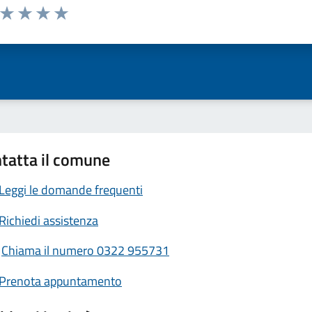
a da 1 a 5 stelle la pagina
ta 1 stelle su 5
Valuta 2 stelle su 5
Valuta 3 stelle su 5
Valuta 4 stelle su 5
Valuta 5 stelle su 5
tatta il comune
Leggi le domande frequenti
Richiedi assistenza
Chiama il numero 0322 955731
Prenota appuntamento